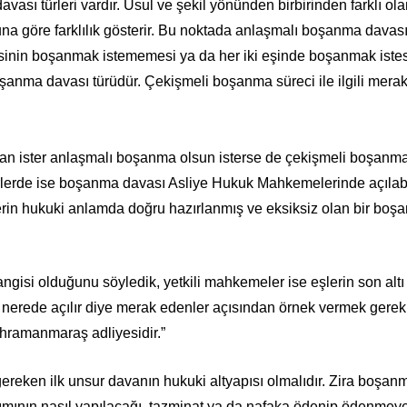
ası türleri vardır. Usul ve şekil yönünden birbirinden farklı o
a göre farklılık gösterir. Bu noktada anlaşmalı boşanma davası
risinin boşanmak istememesi ya da her iki eşinde boşanmak ist
ma davası türüdür. Çekişmeli boşanma süreci ile ilgili merak 
dan ister anlaşmalı boşanma olsun isterse de çekişmeli boşanm
erde ise boşanma davası Asliye Hukuk Mahkemelerinde açılabili
rin hukuki anlamda doğru hazırlanmış ve eksiksiz olan bir boşanma
i olduğunu söyledik, yetkili mahkemeler ise eşlerin son altı ay 
nerede açılır diye merak edenler açısından örnek vermek gerek
hramanmaraş adliyesidir.”
eken ilk unsur davanın hukuki altyapısı olmalıdır. Zira boşanm