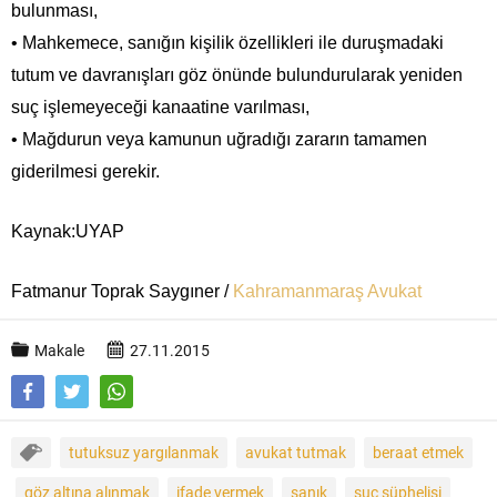
bulunması,
• Mahkemece, sanığın kişilik özellikleri ile duruşmadaki
tutum ve davranışları göz önünde bulundurularak yeniden
suç işlemeyeceği kanaatine varılması,
• Mağdurun veya kamunun uğradığı zararın tamamen
giderilmesi gerekir.
Kaynak:UYAP
Fatmanur Toprak Saygıner /
Kahramanmaraş Avukat
Makale
27.11.2015
tutuksuz yargılanmak
avukat tutmak
beraat etmek
göz altına alınmak
ifade vermek
sanık
suç şüphelisi