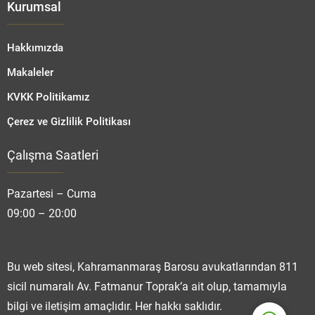
Kurumsal
Hakkımızda
Makaleler
KVKK Politikamız
Çerez ve Gizlilik Politikası
Çalışma Saatleri
Fatmanur TOPRAK
Pazartesi – Cuma
09:00 – 20:00
Cevap Yaz
Bu web sitesi, Kahramanmaraş Barosu avukatlarından 811
sicil numaralı Av. Fatmanur Toprak’a ait olup, tamamıyla
bilgi ve iletişim amaçlıdır. Her hakkı saklıdır.