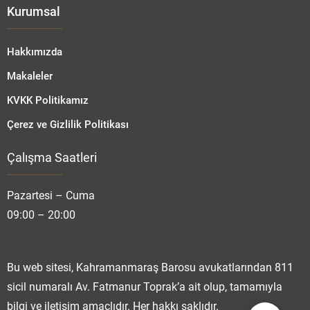
Kurumsal
Hakkımızda
Makaleler
KVKK Politikamız
Çerez ve Gizlilik Politikası
Çalışma Saatleri
Fatmanur TOPRAK
Pazartesi – Cuma
09:00 – 20:00
Cevap Yaz
Bu web sitesi, Kahramanmaraş Barosu avukatlarından 811
sicil numaralı Av. Fatmanur Toprak’a ait olup, tamamıyla
bilgi ve iletişim amaçlıdır. Her hakkı saklıdır.