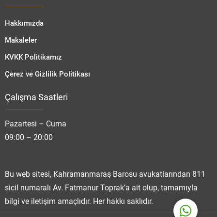
Hakkımızda
Makaleler
KVKK Politikamız
Çerez ve Gizlilik Politikası
Çalışma Saatleri
Fatmanur TOPRAK
Pazartesi – Cuma
09:00 – 20:00
Cevap Yaz
Bu web sitesi, Kahramanmaraş Barosu avukatlarından 811
sicil numaralı Av. Fatmanur Toprak’a ait olup, tamamıyla
bilgi ve iletişim amaçlıdır. Her hakkı saklıdır.