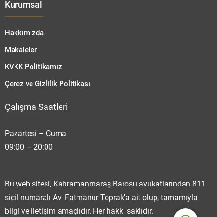
Kurumsal
Hakkımızda
Makaleler
KVKK Politikamız
Çerez ve Gizlilik Politikası
Çalışma Saatleri
Fatmanur TOPRAK
Pazartesi – Cuma
09:00 – 20:00
Cevap Yaz
Bu web sitesi, Kahramanmaraş Barosu avukatlarından 811
sicil numaralı Av. Fatmanur Toprak’a ait olup, tamamıyla
bilgi ve iletişim amaçlıdır. Her hakkı saklıdır.