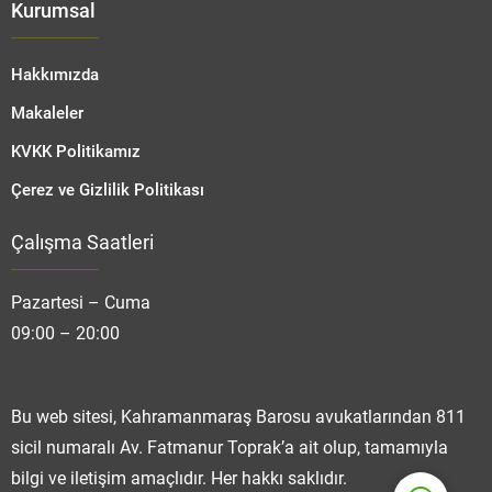
Kurumsal
Hakkımızda
Makaleler
KVKK Politikamız
Çerez ve Gizlilik Politikası
Çalışma Saatleri
Fatmanur TOPRAK
Pazartesi – Cuma
09:00 – 20:00
Cevap Yaz
Bu web sitesi, Kahramanmaraş Barosu avukatlarından 811
sicil numaralı Av. Fatmanur Toprak’a ait olup, tamamıyla
bilgi ve iletişim amaçlıdır. Her hakkı saklıdır.