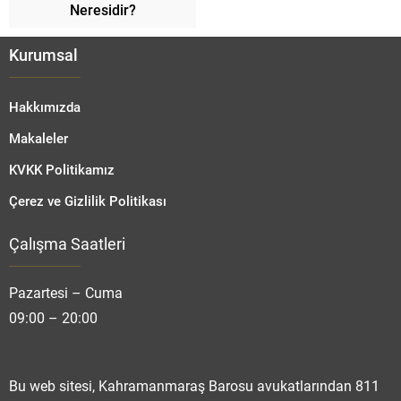
Neresidir?
Kurumsal
Hakkımızda
Makaleler
KVKK Politikamız
Çerez ve Gizlilik Politikası
Çalışma Saatleri
Fatmanur TOPRAK
Pazartesi – Cuma
09:00 – 20:00
Cevap Yaz
Bu web sitesi, Kahramanmaraş Barosu avukatlarından 811