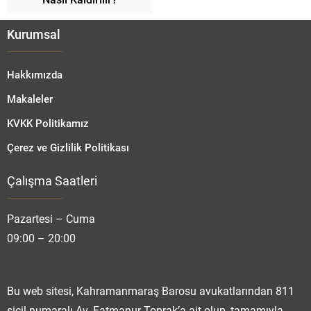
Kurumsal
Hakkımızda
Makaleler
KVKK Politikamız
Çerez ve Gizlilik Politikası
Çalışma Saatleri
Fatmanur TOPRAK
Pazartesi – Cuma
09:00 – 20:00
Cevap Yaz
Bu web sitesi, Kahramanmaraş Barosu avukatlarından 811
sicil numaralı Av. Fatmanur Toprak’a ait olup, tamamıyla