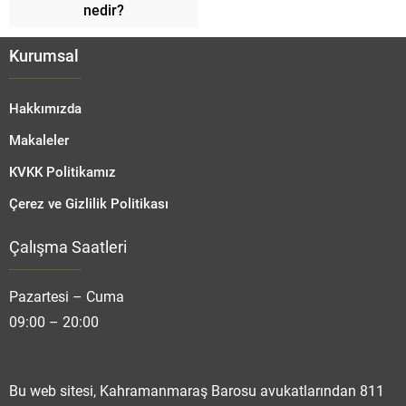
nedir?
Kurumsal
Hakkımızda
Makaleler
KVKK Politikamız
Çerez ve Gizlilik Politikası
Çalışma Saatleri
Fatmanur TOPRAK
Pazartesi – Cuma
09:00 – 20:00
Cevap Yaz
Bu web sitesi, Kahramanmaraş Barosu avukatlarından 811