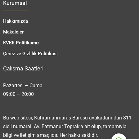
Kurumsal
Hakkımızda
Makaleler
KVKK Politikamız
Çerez ve Gizlilik Politikası
Çalışma Saatleri
Fatmanur TOPRAK
Pazartesi – Cuma
09:00 – 20:00
Cevap Yaz
Bu web sitesi, Kahramanmaraş Barosu avukatlarından 811
sicil numaralı Av. Fatmanur Toprak’a ait olup, tamamıyla
bilgi ve iletişim amaçlıdır. Her hakkı saklıdır.