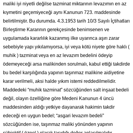
maliki iyi niyetli değilse tazminat miktarının levazımın en az
kıymetini geçemiyeceği aynı Kanunun 723. maddesinde
belirtilmiştir. Bu durumda. 4.3.1953 tarih 10/3 Sayılı İçtihatları
Birleştirme Kararının gerekçesinde benimsenen ve
uygulamada kararlılık kazanmış ilke uyarınca aşırı zarar
sebebiyle yapı yıkılamıyorsa, iyi veya kötü niyete göre haklı (
muhik ) tazminat veya en az levazım bedelini ödeyip
ödemeyeceği arsa malikinden sorulmalı, kabul ettiği takdirde
bu bedel karşılığında yapının taşınmaz malikine aidiyetine
karar verilmeli, aksi halde yıkım istemi reddedilmelidir.
Maddedeki “muhik tazminat” sözcüğünden salt inşaat bedeli
değil, olayın özelliğine göre Medeni Kanunun 4 üncü
maddesinden aldığı yetkiye dayanarak hakimin takdir
edeceği en uygun bedel; “asgari levazım bedeli”
sözcüğünden ise, taşınmaz maliki yönünden yapının
sübjektif ( öznel ) olarak taşıdığı değer anlaşılmalıdır.