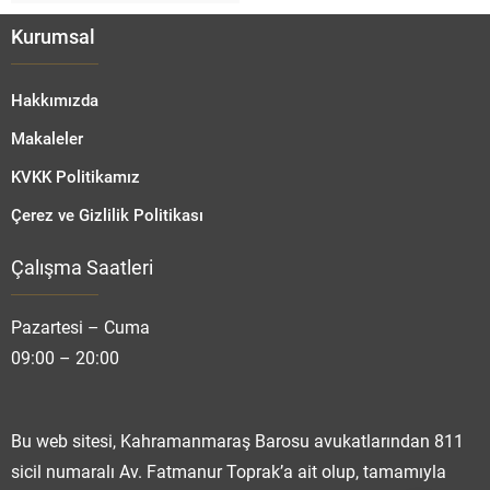
Kurumsal
Hakkımızda
Makaleler
KVKK Politikamız
Çerez ve Gizlilik Politikası
Çalışma Saatleri
Fatmanur TOPRAK
Pazartesi – Cuma
09:00 – 20:00
Cevap Yaz
Bu web sitesi, Kahramanmaraş Barosu avukatlarından 811
sicil numaralı Av. Fatmanur Toprak’a ait olup, tamamıyla