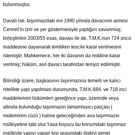
bulunmuştur.
Davalı ise, taşınmazdaki evi 1990 yılında davacının annesi
Cennet’in izni ve yer göstermesiyle yaptığını savunmuş;
birleştirilen 2003/55 esas, davası ile de, T.M.K.nun 724 üncü
maddesine dayanarak temliken tescile karar verilmesini
istemiştir. Mahkemece, her iki davanın da reddine karar
verilmiş; hüküm, asıl davacı tarafından temyiz edilmiştir.
Bilindiği üzere, başkasının taşınmazına temelli ve kalıcı
nitelikte yapı yapılması durumunda, T.M.K.684. ve 718 inci
maddelerinin hükümleri gereğince yapı, üzerinde veya
altında bulunduğu taşınmazın tamamlayıcı parçası (
mütemmim cüzü ) haline geleceğinden ana taşınmazın
mülkiyetine tabi olur.Yasa koyucu bu konumdaki taşınmaz
malikiyle yapıyı yapan kişi arasındaki ilişkiyi genel