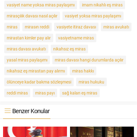
vasiyet name yoksa miras paylaşımı
imam nikahlı eş miras
mirasçılık davası nasıl açılır
vasiyet yoksa miras paylaşımı
miras
mirasın reddi
vasiyete itiraz davası
miras avukatı
mirastan kimler pay alır
vasiyetname miras
miras davası avukatı
nikahsız eş miras
yasal miras paylaşımı
miras davası hangi durumlarda açılır
nikahsız eş mirastan pay alırmı
miras hakkı
ölünceye kadar bakma sözleşmesi
miras hukuku
reddi miras
miras payı
sağ kalan eş miras
Benzer Konular