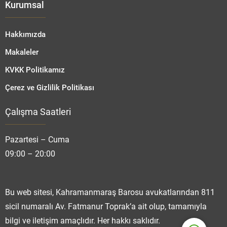
Kurumsal
Hakkımızda
Makaleler
KVKK Politikamız
Çerez ve Gizlilik Politikası
Çalışma Saatleri
Fatmanur TOPRAK
Pazartesi – Cuma
09:00 – 20:00
Cevap Yaz
Bu web sitesi, Kahramanmaraş Barosu avukatlarından 811
sicil numaralı Av. Fatmanur Toprak’a ait olup, tamamıyla
bilgi ve iletişim amaçlıdır. Her hakkı saklıdır.